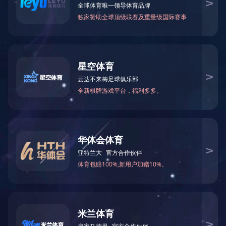
当前位置：
首页
>
工程案例
焊接机械手