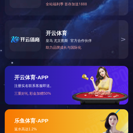
粉碎机刀
发布时间：20
针对粉碎
采用深熔 
了解详情>>
企业如何
发布时间：20
面对市场
策风险，
板：埋弧焊.