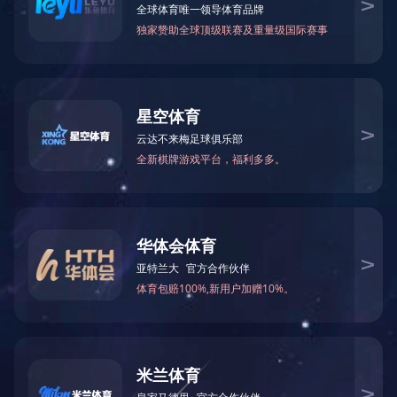
当前位置：
首页
>
新闻动态
>
行业新闻
有关刀轴
发布时间：20
什么是焊
求？要求
（或外部..
了解详情>>