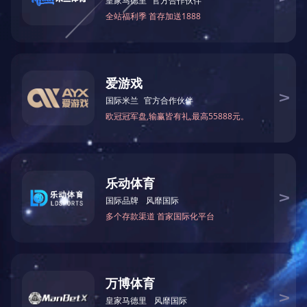
灌云电视
发布时间：20
灌云电视
了解详情>>
自动化机
发布时间：20
机械手的
装配等自
人身事...
了解详情>>