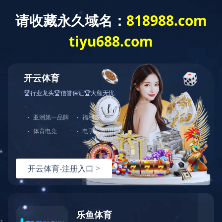
欢迎访问问鼎网页版登录入口-问鼎（中国） ！
焊接专机 机
客户应用：农业,
网站首页
关于我们
产品中