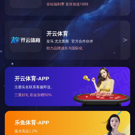
建博公司
发布时间：20
本公司生
台湾研华
替...
了解详情>>
水平坐标
发布时间：20
水平坐标
的操作机
的，可重..